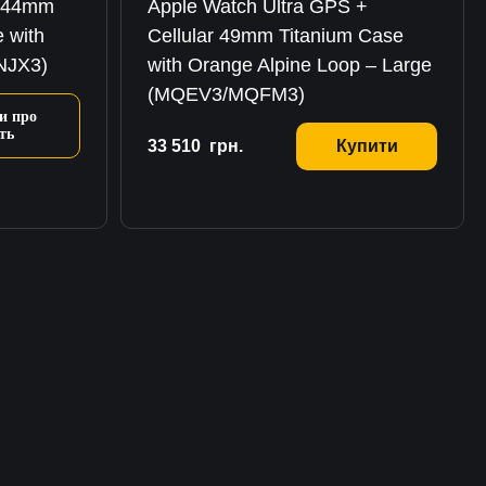
S 44mm
Apple Watch Ultra GPS +
 with
Cellular 49mm Titanium Case
MNJX3)
with Orange Alpine Loop – Large
(MQEV3/MQFM3)
и про
ть
33 510
грн.
Купити