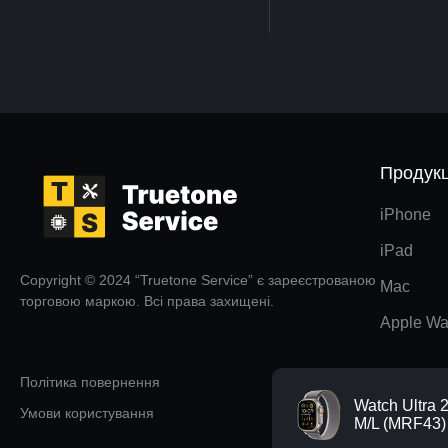
Продукц
iPhone
iPad
Copyright © 2024 “Truetone Service” є зареєстрованою
Mac
торговою маркою. Всі права захищені.
Apple Wa
Політика повернення
Watch Ultra 
Умови користування
M/L (MRF43)