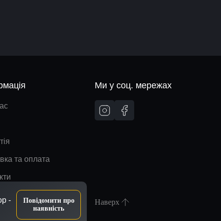
рмація
Ми у соц. мережах
ас
тія
вка та оплата
кти
p -
Повідомити про
Наверх
наявність