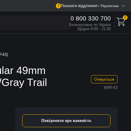
3
Показати відділення
Українська
0 800 330 700
0
Безкоштовно по Україні
Щодня 9:00 - 21:00
RF43)
ular 49mm
Gray Trail
Очікується
MRF43
Повідомити про наявність