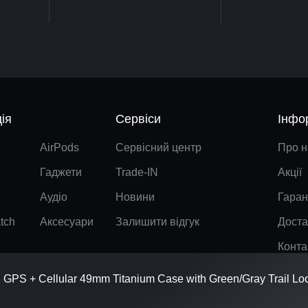
ія
Сервіси
Інфо
AirPods
Сервісний центр
Про н
Гаджети
Trade-IN
Акції
Аудіо
Новини
Гаран
tch
Аксесуари
Залишити відгук
Доста
Конта
2 GPS + Cellular 49mm Titanium Case with Green/Gray Trail Loo