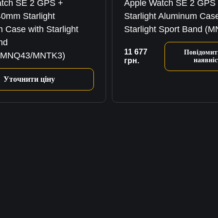
atch SE 2 GPS +
Apple Watch SE 2 GP
40mm Starlight
Starlight Aluminum Case
 Case with Starlight
Starlight Sport Band (
nd
11 677
Повідомит
/MNQ43/MNTK3)
грн.
наявніс
Уточнити ціну