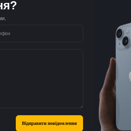
ня?
ми.
ефон