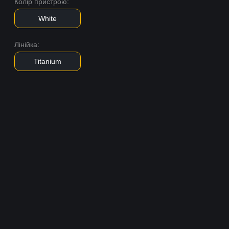
Колір пристрою:
White
Лінійка:
Titanium