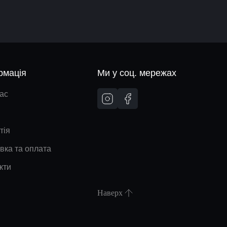
рмація
Ми у соц. мережах
ас
тія
вка та оплата
кти
Наверх