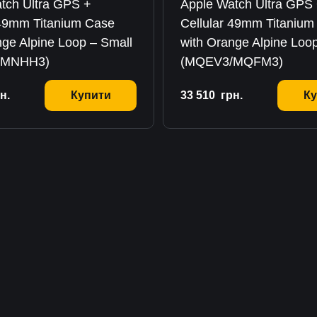
tch Ultra GPS +
Apple Watch Ultra GPS
 49mm Titanium Case
Cellular 49mm Titanium
nge Alpine Loop – Small
with Orange Alpine Loo
/MNHH3)
(MQEV3/MQFM3)
н.
Купити
33 510
грн.
Ку