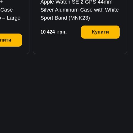
 +
Apple Watch SE 2 GPS 44mm
 Case
Silver Aluminum Case with White
p – Large
Sport Band (MNK23)
10 424
грн.
Купити
пити