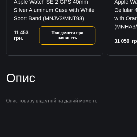
Apple Watch SE 2 GPS 40mm
Apple Wa
Silver Aluminum Case with White
Cellular
Sport Band (MNJV3/MNT93)
with Ora
(MNHA3
11 453
Повідомити про
грн.
наявність
31 050
гр
Опис
Опис товару відсутній на даний момент.