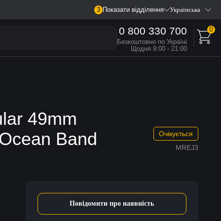
3
Показати відділення
Українська
0 800 330 700
0
Безкоштовно по Україні
Щодня 9:00 - 21:00
ular 49mm
e Ocean Band
Очікується
MREJ3
Повідомити про наявність