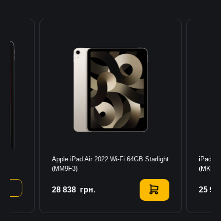
GB
Apple iPad Air 2022 Wi-Fi 64GB Starlight
iPad 10
(MM9F3)
(MK6A
28 838
Купити
грн.
25 97
К