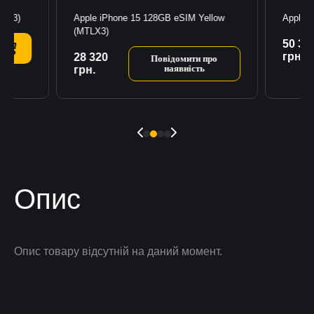
TP13)
Apple iPhone 15 128GB eSIM Yellow
Apple 
(MTLX3)
50 33
грн.
28 320
Повідомити про
наявність
грн.
Опис
Опис товару відсутній на даний момент.