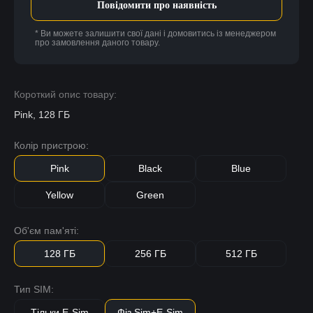
Повідомити про наявність
* Ви можете залишити свої дані і домовитись із менеджером
про замовлення даного товару.
Короткий опис товару:
Pink, 128 ГБ
Колір пристрою:
Pink
Black
Blue
Yellow
Green
Об'єм пам'яті:
128 ГБ
256 ГБ
512 ГБ
Тип SIM:
Тільки E-Sim
Фіз.Sim+E-Sim