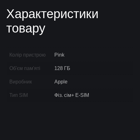
Характеристики
товару
Колір пристрою
Pink
Об'єм пам'яті
128 ГБ
Виробник
Apple
Тип SIM
Фіз. сім+ E-SIM