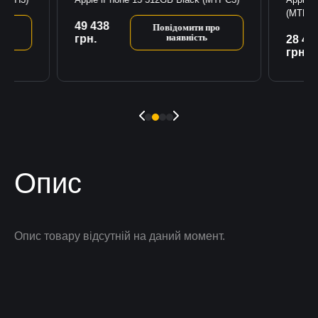
(MTLW3
49 438
ро
Повідомити про
наявність
грн.
28 41
грн.
Опис
Опис товару відсутній на даний момент.