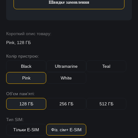
Швидке замовлення
Короткий опис товару:
Pink, 128 ГБ
Колір пристрою:
Black
Ultramarine
Teal
Pink
White
Об'єм пам'яті:
128 ГБ
256 ГБ
512 ГБ
Тип SIM:
Тільки E-SIM
Фіз. сім+ E-SIM