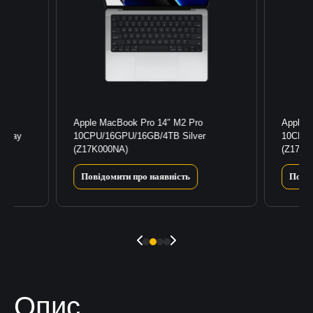
Apple MacBook Pro 14″ M2 Pro
Apple 
 Gray
10CPU/16GPU/16GB/4TB Silver
10CPU/
(Z17K000NA)
(Z17G0
Повідомити про наявність
Повід
Опис