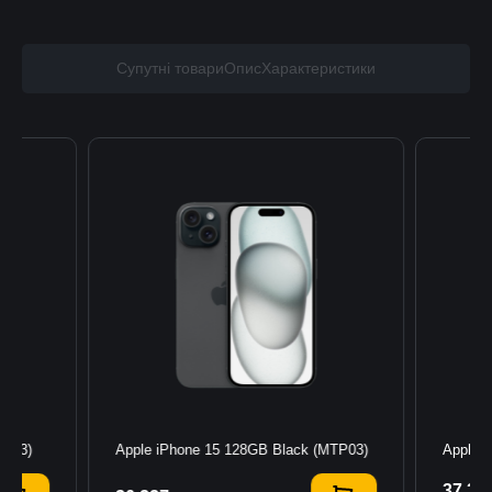
Супутні товари
Опис
Характеристики
TP13)
Apple iPhone 15 128GB Black (MTP03)
Apple 
37 39