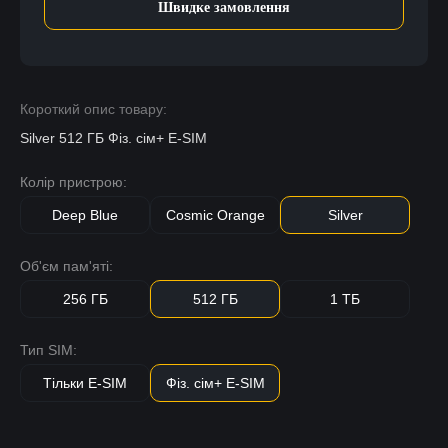
Швидке замовлення
Короткий опис товару:
Silver 512 ГБ Фіз. сім+ E-SIM
Колір пристрою:
Deep Blue
Cosmic Orange
Silver
Об'єм пам'яті:
256 ГБ
512 ГБ
1 ТБ
Тип SIM:
Тільки E-SIM
Фіз. сім+ E-SIM