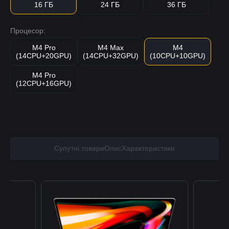
16 ГБ
24 ГБ
36 ГБ
Процесор:
M4 Pro
M4 Max
M4
(14CPU+20GPU)
(14CPU+32GPU)
(10CPU+10GPU)
M4 Pro
(12CPU+16GPU)
Супутні товари
Опис
Характеристики