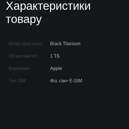
Характеристики
товару
Колір пристрою
Black Titanium
Об'єм пам'яті
1 ТБ
Виробник
Apple
Тип SIM
Фіз. сім+ E-SIM