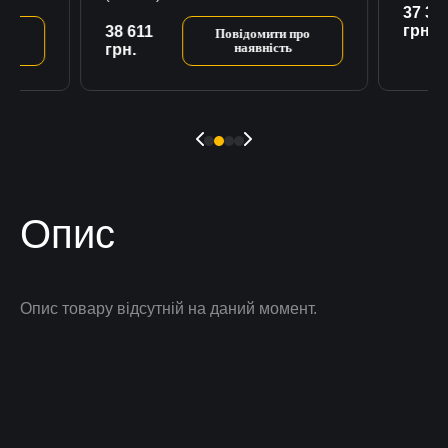
37 35
грн.
38 611
ро
Повідомити про
наявність
грн.
Опис
Опис товару відсутній на даний момент.