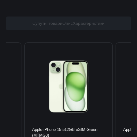
Супутні товари
Опис
Характеристики
nk
Apple iPhone 15 512GB eSIM Green
Apple 
(MTMG3)