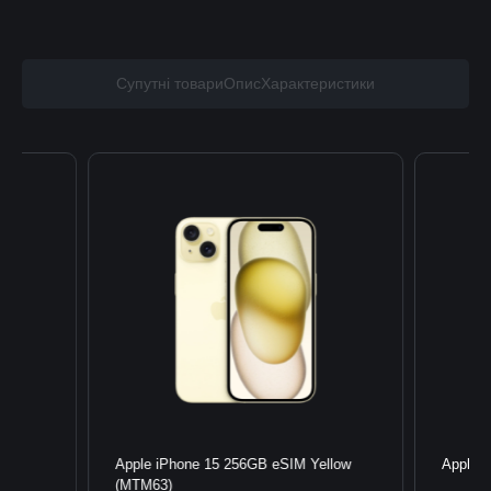
Супутні товари
Опис
Характеристики
een
Apple iPhone 15 256GB eSIM Yellow
Apple 
(MTM63)