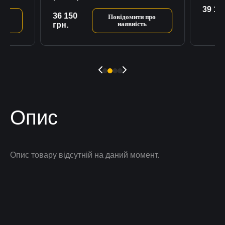
39 14
К
36 150
ро
Повідомити про
наявність
грн.
Опис
Опис товару відсутній на даний момент.