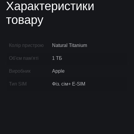
Характеристики
товару
Колір пристрою
Natural Titanium
Об'єм пам'яті
1 ТБ
Виробник
Apple
Тип SIM
Фіз. сім+ E-SIM