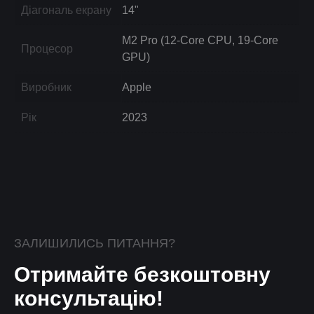
Діагональ екрану
14"
M2 Pro (12-Core CPU, 19-Core
Процесор
GPU)
Виробник
Apple
Рік
2023
ЗАЛИШИЛИСЬ ПИТАННЯ?
Отримайте безкоштовну
консультацію!