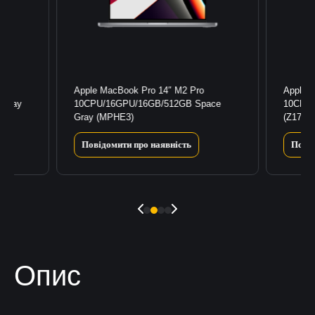
Apple MacBook Pro 14″ M2 Pro
Apple 
 Gray
10CPU/16GPU/16GB/512GB Space
10CPU/
Gray (MPHE3)
(Z17G0
Повідомити про наявність
Повід
Опис