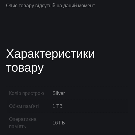
Опис товару відсутній на даний момент.
Характеристики
товару
Колір пристрою
Silver
Об'єм пам'яті
1 TB
Оперативна
16 ГБ
пам'ять