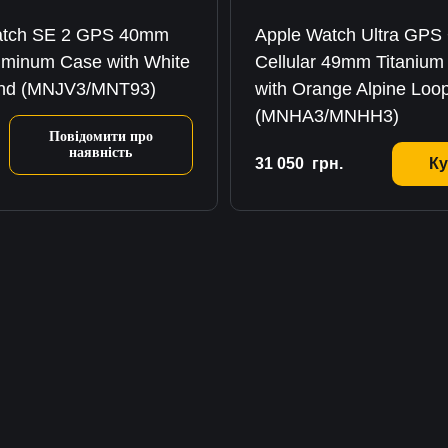
atch SE 2 GPS 40mm
Apple Watch Ultra GPS
luminum Case with White
Cellular 49mm Titanium
and (MNJV3/MNT93)
with Orange Alpine Loo
(MNHA3/MNHH3)
Повідомити про
наявність
31 050
грн.
Ку