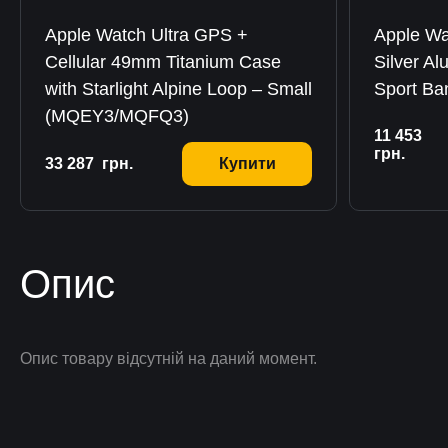
Apple Watch Ultra GPS +
Apple W
Cellular 49mm Titanium Case
Silver A
with Starlight Alpine Loop – Small
Sport B
(MQEY3/MQFQ3)
11 453
грн.
33 287
грн.
Купити
Опис
Опис товару відсутній на даний момент.