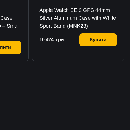
 +
Apple Watch SE 2 GPS 44mm
 Case
Silver Aluminum Case with White
p – Small
Sport Band (MNK23)
10 424
грн.
Купити
пити