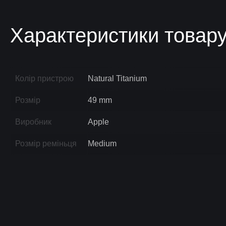
Характеристики товар
Колір пристрою
Natural Titanium
Розмір
49 mm
Виробник
Apple
Розмір реміньця
Medium