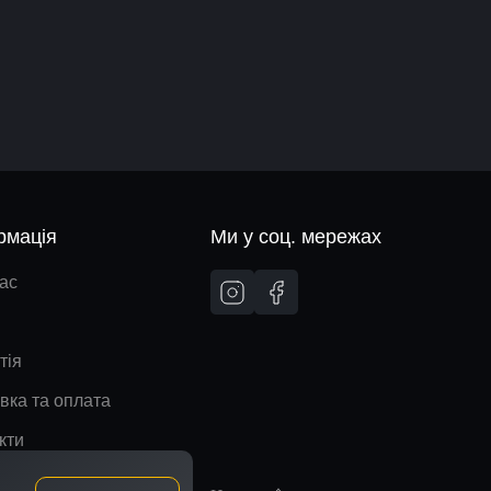
рмація
Ми у соц. мережах
ас
тія
вка та оплата
кти