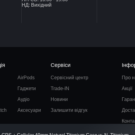
НД: Вихідний
ія
Сервіси
Інфо
AirPods
Сервісний центр
Про н
Гаджети
Trade-IN
Акції
Аудіо
Новини
Гаран
tch
Аксесуари
Залишити відгук
Доста
Конта