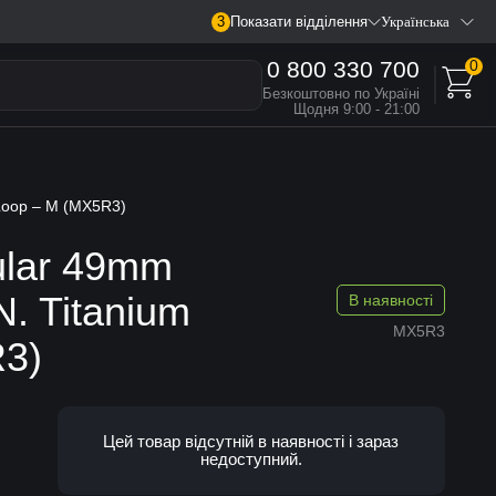
3
Показати відділення
Українська
0 800 330 700
0
Безкоштовно по Україні
Щодня 9:00 - 21:00
 Loop – M (MX5R3)
ular 49mm
N. Titanium
В наявності
MX5R3
R3)
Цей товар відсутній в наявності і зараз
недоступний.