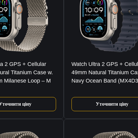
ra 2 GPS + Cellular
Watch Ultra 2 GPS + Cellu
ral Titanium Case w.
49mm Natural Titanium Ca
um Milanese Loop – M
Navy Ocean Band (MX4D3
Уточнити ціну
Уточнити ціну