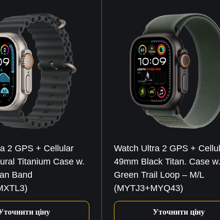
ra 2 GPS + Cellular
Watch Ultra 2 GPS + Cellu
ral Titanium Case w.
49mm Black Titan. Case w
ean Band
Green Trail Loop – M/L
MXTL3)
(MYTJ3+MYQ43)
Уточнити ціну
Уточнити ціну