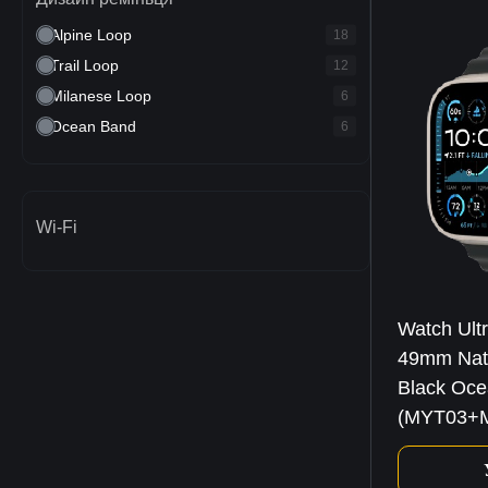
Alpine Loop
18
Trail Loop
12
Milanese Loop
6
Ocean Band
6
Wi-Fi
Watch Ult
49mm Natu
Black Oc
(MYT03+