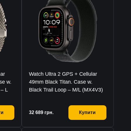
lar
Watch Ultra 2 GPS + Cellular
se w.
49mm Black Titan. Case w.
 – L
Black Trail Loop – M/L (MX4V3)
ти
32 689
грн.
Купити