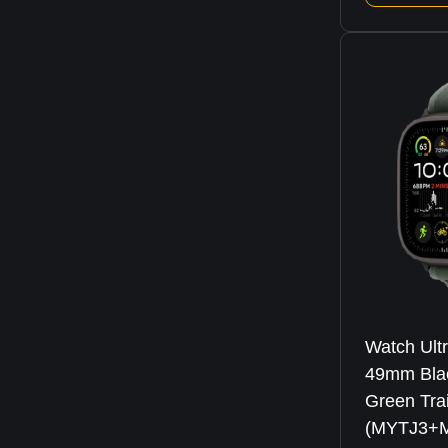
Watch Ult
49mm Blac
Green Tra
(MYTJ3+