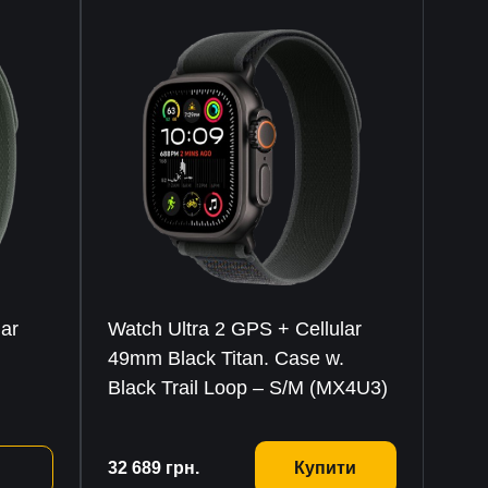
lar
Watch Ultra 2 GPS + Cellular
.
49mm Black Titan. Case w.
Black Trail Loop – S/M (MX4U3)
32 689
грн.
Купити