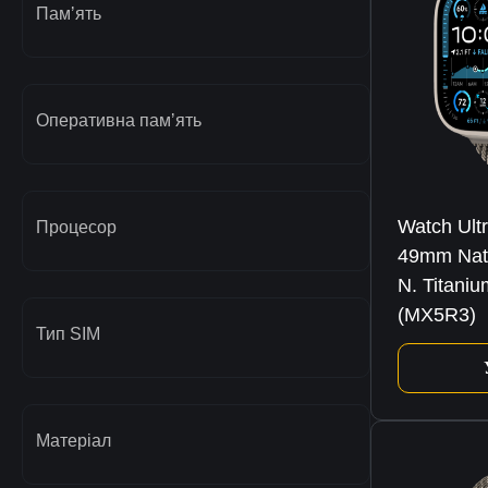
Памʼять
Оперативна памʼять
Watch Ult
Процесор
49mm Natu
N. Titani
(MX5R3)
Тип SIM
Матеріал