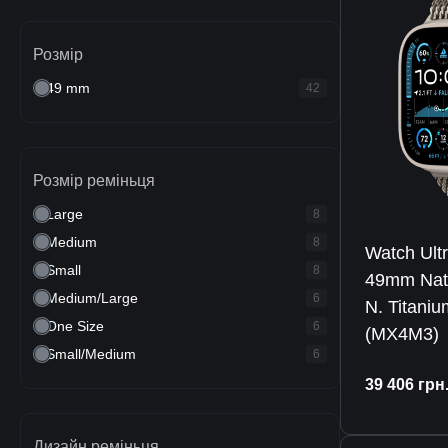
Розмір
49 mm
42
Розмір реміньця
Large
8
Medium
8
Watch Ult
Small
8
49mm Natu
Medium/Large
6
N. Titani
One Size
6
(MX4M3)
Small/Medium
6
39 406
грн
Дизайн реміньця