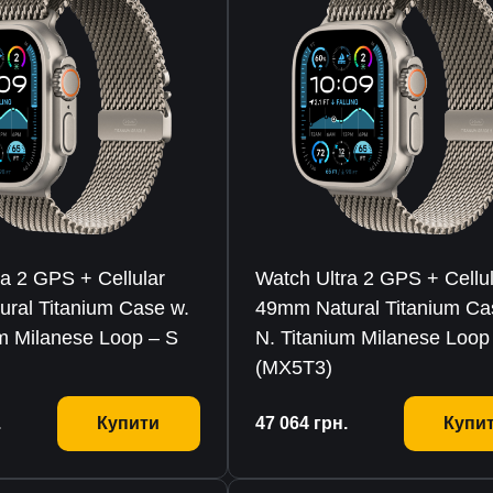
ra 2 GPS + Cellular
Watch Ultra 2 GPS + Cellu
ral Titanium Case w.
49mm Natural Titanium Ca
um Milanese Loop – S
N. Titanium Milanese Loop
(MX5T3)
.
Купити
47 064
грн.
Купи