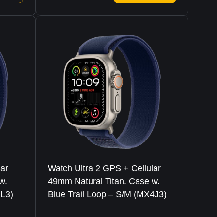
lar
Watch Ultra 2 GPS + Cellular
w.
49mm Natural Titan. Case w.
4L3)
Blue Trail Loop – S/M (MX4J3)