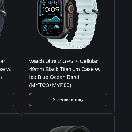
lar
Watch Ultra 2 GPS + Cellular
se w.
49mm Black Titanium Case w.
)
Ice Blue Ocean Band
(MYTC3+MYP83)
Уточнити ціну