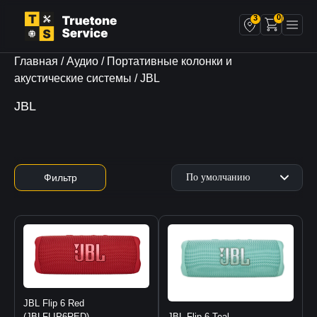
0
3
Главная
/
Аудио
/
Портативные колонки и
акустические системы
/ JBL
JBL
Фильтр
JBL Flip 6 Red
(JBLFLIP6RED)
JBL Flip 6 Teal