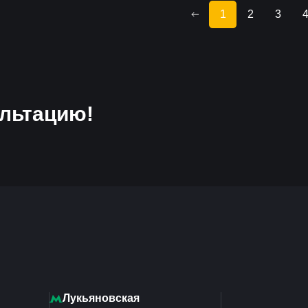
1
2
3
льтацию!
Лукьяновская