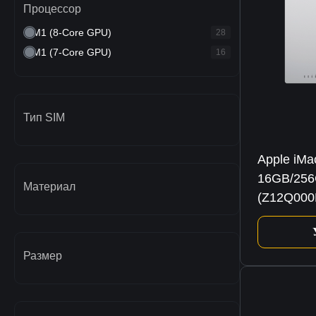
Процессор
M1 (8-Core GPU)
28
M1 (7-Core GPU)
16
Тип SIM
Apple iMa
16GB/256G
Материал
(Z12Q000
Размер