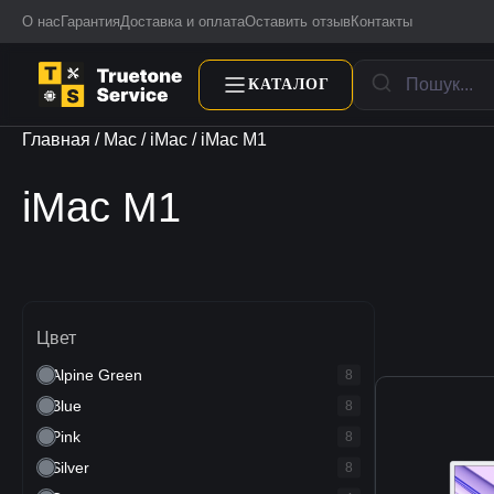
О нас
Гарантия
Доставка и оплата
Оставить отзыв
Контакты
КАТАЛОГ
Главная
/
Mac
/
iMac
/ iMac M1
iMac M1
Цвет
Alpine Green
8
Blue
8
Pink
8
Silver
8