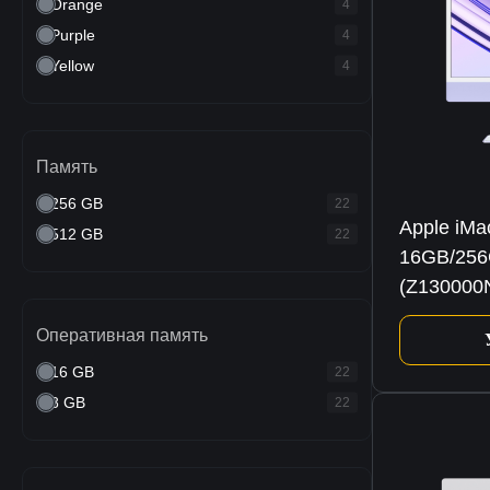
Orange
4
Purple
4
Yellow
4
Память
256 GB
22
Apple iMa
512 GB
22
16GB/256
(Z130000
Оперативная память
16 GB
22
8 GB
22