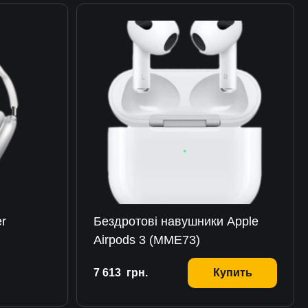
er
Бездротові навушники Apple
Airpods 3 (MME73)
7 613
грн.
Купить