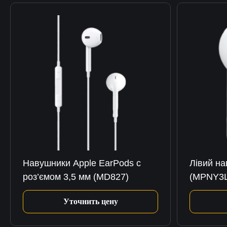
Навушники Apple EarPods с
Лівий на
роз’ємом 3,5 мм (MD827)
(MPNY3L
Уточнить цену