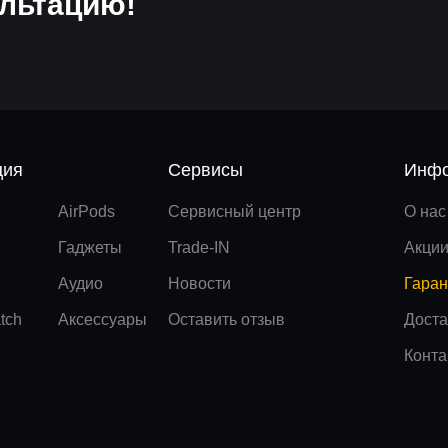
льтацию!
ция
Сервисы
Инфо
AirPods
Сервисный центр
О нас
Гаджеты
Trade-IN
Акци
Аудио
Новости
Гаран
tch
Аксессуары
Оставить отзыв
Доста
Конта