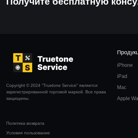
Получите бесплатную консу
Продук
iPhone
iPad
Copyright © 2024 "Truetone Service" является
Mac
зарегистрированной торговой маркой. Все права
защищены.
Apple Wa
Политика возврата
Условия пользование