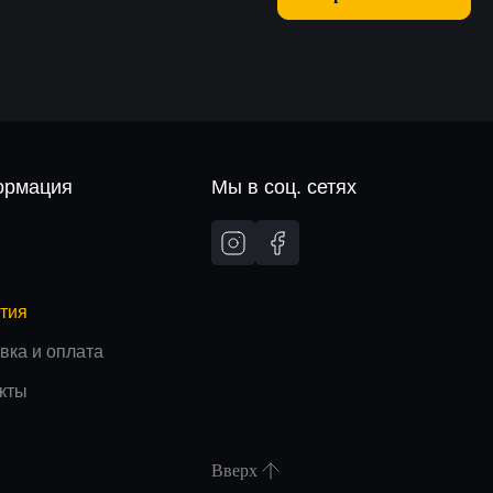
рмация
Мы в соц. сетях
и
тия
вка и оплата
кты
Вверх