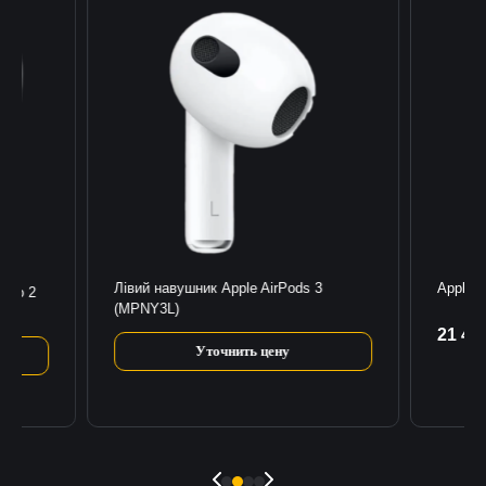
Лівий навушник Apple AirPods 3
Apple 
 Pro 2
(MPNY3L)
21 47
К
Уточнить цену