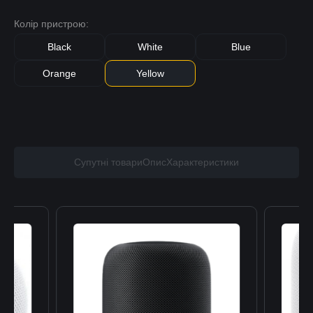
Колір пристрою:
Black
White
Blue
Orange
Yellow
Супутні товари
Опис
Характеристики