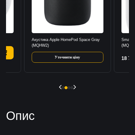
5H2)
Акустика Apple HomePod Space Gray
Smart 
(MQHW2)
(MQJ8
Уточнити ціну
18 79
К
Опис