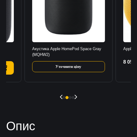
2
Акустика Apple HomePod Space Gray
Apple 
(MQHW2)
8 053
К
Уточнити ціну
Опис