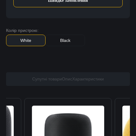
Швидке замовлення
Колір пристрою:
White
Black
Супутні товари
Опис
Характеристики