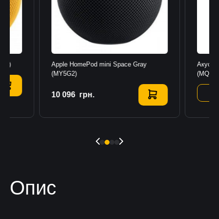
2E3)
Apple HomePod mini Space Gray
Акусти
(MY5G2)
(MQHW
10 096
Купити
грн.
Опис