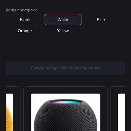
Колір пристрою:
Black
White
Blue
Orange
Yellow
Супутні товари
Опис
Характеристики