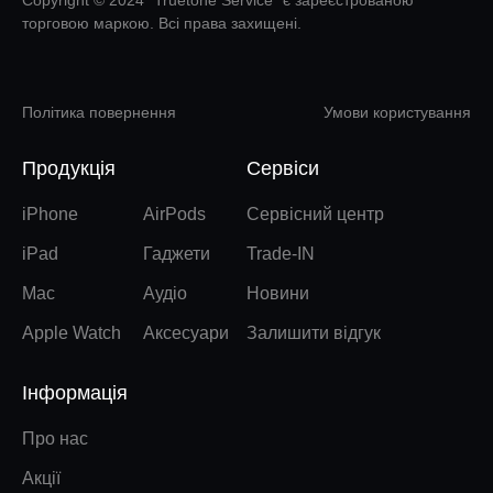
Copyright © 2024 “Truetone Service” є зареєстрованою
торговою маркою. Всі права захищені.
Політика повернення
Умови користування
Продукція
Сервіси
iPhone
AirPods
Сервісний центр
iPad
Гаджети
Trade-IN
Mac
Аудіо
Новини
Apple Watch
Аксесуари
Залишити відгук
Інформація
Про нас
Акції