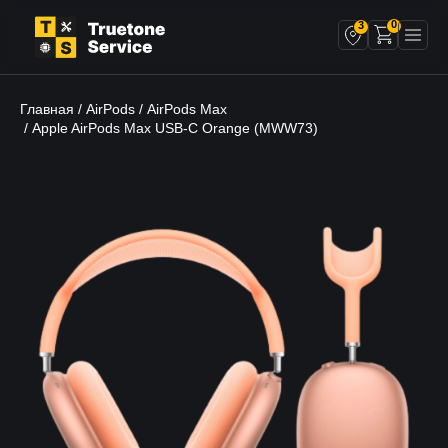
0
3
Главная
AirPods
AirPods Max
/
/
/ Apple AirPods Max USB-C Orange (MWW73)