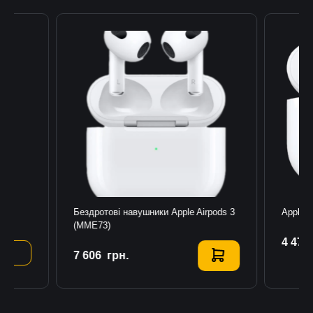
 2
Бездротові навушники Apple Airpods 3
Apple 
(MME73)
4 474
К
7 606
Купить
грн.