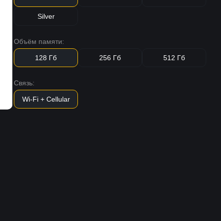
Silver
Объём памяти:
128 Гб
256 Гб
512 Гб
Связь:
Wi-Fi + Cellular