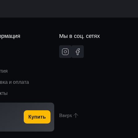
рмация
Мы в соц. сетях
и
тия
вка и оплата
кты
Вверх
Купить