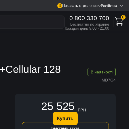
3
Показать отделения
Російська
0 800 330 700
0
Бесплатно по Украине
Каждый день 9:00 - 21:00
+Cellular 128
В наявності
MD7G4
25 525
ГРН.
Купить
Быстрый заказ