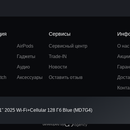
ция
Сервисы
Инфо
AirPods
Сервисный центр
О нас
Гаджеты
Trade-IN
Акци
Аудио
Новости
Гаран
tch
Аксессуары
Оставить отзыв
Доста
Конта
1" 2025 Wi-Fi+Cellular 128 Гб Blue (MD7G4)
developed by