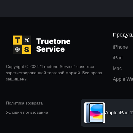
Продук
iPhone
iPad
Copyright © 2024 "Truetone Service" является
Mac
зарегистрированной торговой маркой. Все права
защищены.
Apple Wa
Политика возврата
Условия пользование
Apple iPad 1