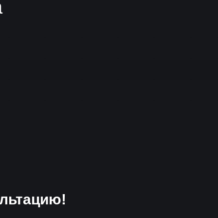
а
льтацию!