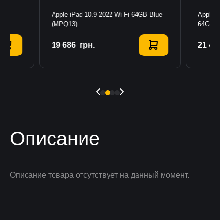
lue
Apple iPad 10.9 2022 Wi-Fi 64GB Blue
Apple i
(MPQ13)
64GB P
19 686
Купить
грн.
21 47
К
Описание
Описание товара отсутствует на данный момент.