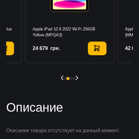
GB Blue
Apple iPad 10.9 2022 Wi-Fi 256GB
Apple i
Yellow (MPQA3)
(MMED
24 679
Купить
грн.
42 80
К
Описание
Описание товара отсутствует на данный момент.