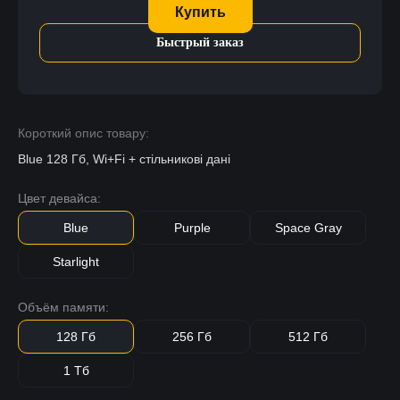
Купить
Быстрый заказ
Короткий опис товару:
Blue 128 Гб, Wi+Fi + стільникові дані
Цвет девайса:
Blue
Purple
Space Gray
Starlight
Объём памяти:
128 Гб
256 Гб
512 Гб
1 Тб