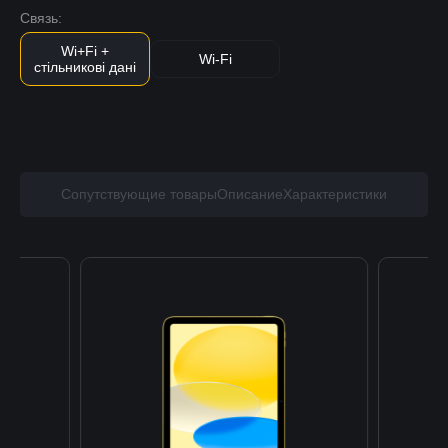
Связь:
Wi+Fi +
Wi-Fi
стільникові дані
Сопутствующие товары
Описание
Характеристики