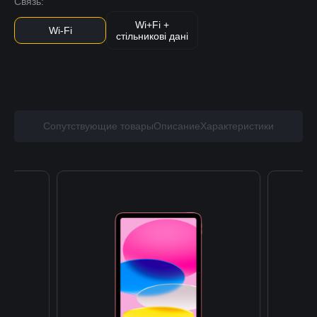
Связь:
Wi+Fi +
Wi-Fi
стільникові дані
Сопутствующие товары
Описание
Характеристики