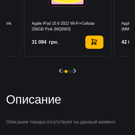
GB Pink
Apple iPad 10.9 2022 Wi-Fi+Cellular
Apple i
256GB Pink (MQ6W3)
(MMED
31 094
Купить
грн.
42 68
К
Описание
Описание товара отсутствует на данный момент.