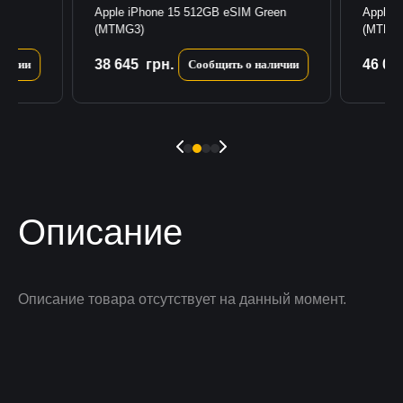
een
Apple iPhone 15 512GB eSIM Green
Apple 
(MTMG3)
(MTM93
38 645
грн.
46 07
личии
Сообщить о наличии
Описание
Описание товара отсутствует на данный момент.