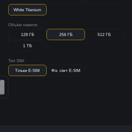
White Titanium
Объём памяти:
128 ГБ
256 ГБ
512 ГБ
1 ТБ
Тип SIM:
Тільки E-SIM
Фіз. сім+ E-SIM