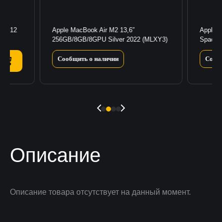
36/512
Apple MacBook Air M2 13,6″
Apple 
256GB/8GB/8GPU Silver 2022 (MLXY3)
Space 
Сообщить о наличии
Сооб
Описание
Описание товара отсутствует на данный момент.