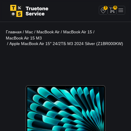
0
3
Главная
Mac
MacBook Air
MacBook Air 15
/
/
/
/
MacBook Air 15 M3
/ Apple MacBook Air 15″ 24/2ТБ M3 2024 Silver (Z1BR000KW)