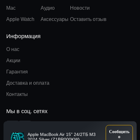
Mac
Аудио
Новости
Apple Watch
Аксессуары
Оставить отзыв
Информация
О нас
Акции
Гарантия
Доставка и оплата
Контакты
Мы в соц. сетях
Вверх
Сообщить
Apple MacBook Air 15" 24/2ТБ M3
о
2024 Silver (Z1BR000KW)