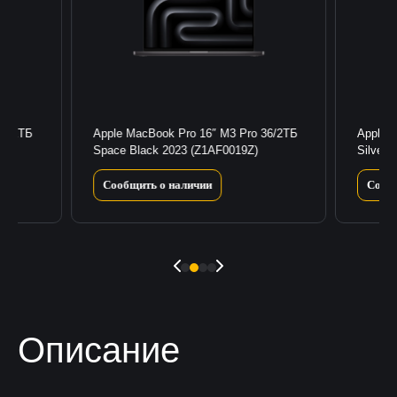
36/1ТБ
Apple MacBook Pro 16″ M3 Pro 36/2ТБ
Apple 
Space Black 2023 (Z1AF0019Z)
Silver 
Сообщить о наличии
Сооб
Описание