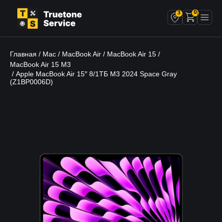
0
3
Главная
Mac
MacBook Air
MacBook Air 15
/
/
/
/
MacBook Air 15 M3
/ Apple MacBook Air 15″ 8/1TБ M3 2024 Space Gray
(Z1BP0006D)