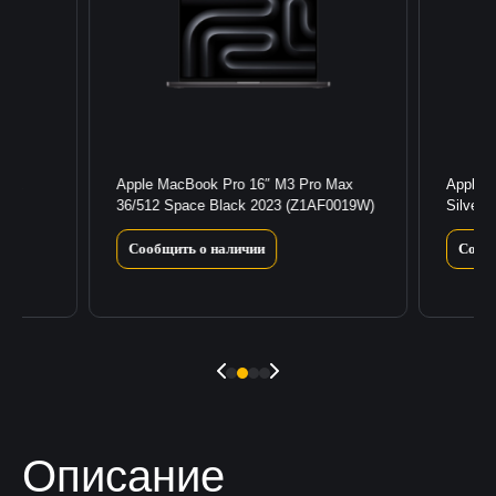
 Max
Apple MacBook Pro 16″ M3 Pro Max
Apple 
33)
36/512 Space Black 2023 (Z1AF0019W)
Silver
Сообщить о наличии
Сооб
Описание