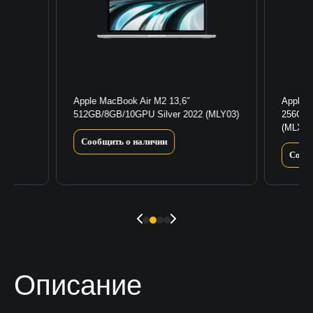
 Max
Apple MacBook Air M2 13,6″
Apple 
512GB/8GB/10GPU Silver 2022 (MLY03)
256GB/
(MLXW
Сообщить о наличии
Сооб
Описание