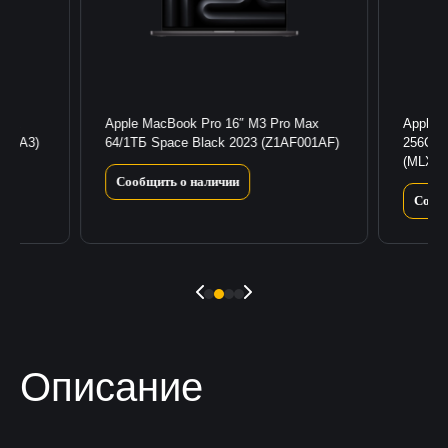
 Max
Apple MacBook Pro 16″ M3 Pro Max
Apple 
001A3)
64/1ТБ Space Black 2023 (Z1AF001AF)
256GB/
(MLXW
Сообщить о наличии
Сооб
Описание