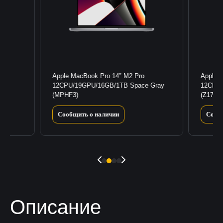
Apple MacBook Pro 14″ M2 Pro
Apple 
12CPU/19GPU/16GB/1TB Space Gray
12CPU/
(MPHF3)
(Z17K0
Сообщить о наличии
Сооб
Описание