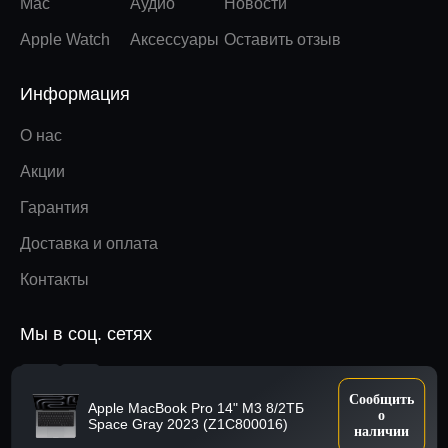
Mac
Аудио
Новости
Apple Watch
Аксессуары
Оставить отзыв
Информация
О нас
Акции
Гарантия
Доставка и оплата
Контакты
Мы в соц. сетях
Вверх
Сообщить
Apple MacBook Pro 14" М3 8/2ТБ
о
Space Gray 2023 (Z1C800016)
наличии