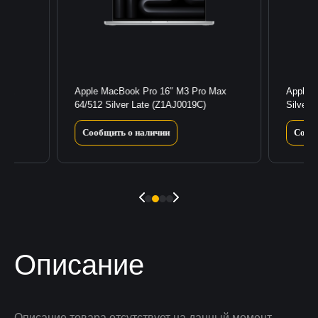
 Max
Apple MacBook Pro 16″ M3 Pro Max
Apple 
33)
64/512 Silver Late (Z1AJ0019C)
Silver 
Сообщить о наличии
Сооб
Описание
Описание товара отсутствует на данный момент.