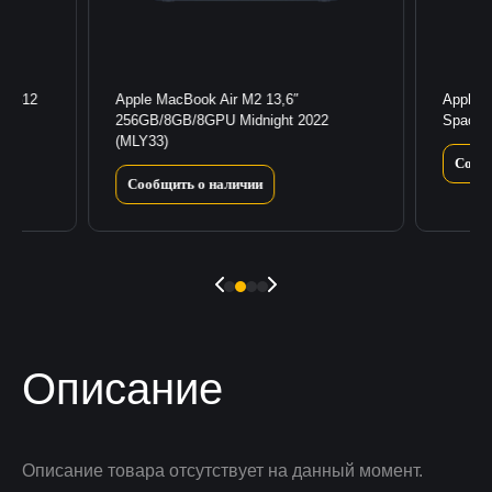
18/512
Apple MacBook Air M2 13,6″
Apple 
256GB/8GB/8GPU Midnight 2022
Space 
(MLY33)
Сооб
Сообщить о наличии
Описание
Описание товара отсутствует на данный момент.