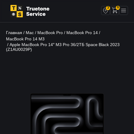
0
3
Главная
Mac
MacBook Pro
MacBook Pro 14
/
/
/
/
MacBook Pro 14 M3
/ Apple MacBook Pro 14″ M3 Pro 36/2ТБ Space Black 2023
(Z1AU0029P)