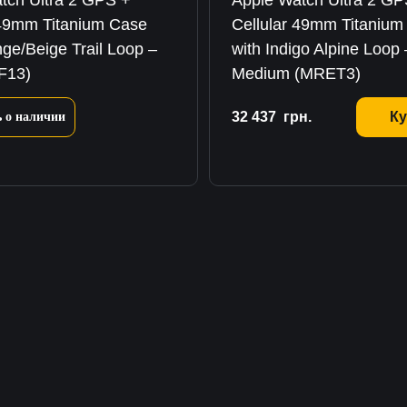
tch Ultra 2 GPS +
Apple Watch Ultra 2 GP
 49mm Titanium Case
Cellular 49mm Titanium
nge/Beige Trail Loop –
with Indigo Alpine Loop 
F13)
Medium (MRET3)
32 437
грн.
Ку
 о наличии