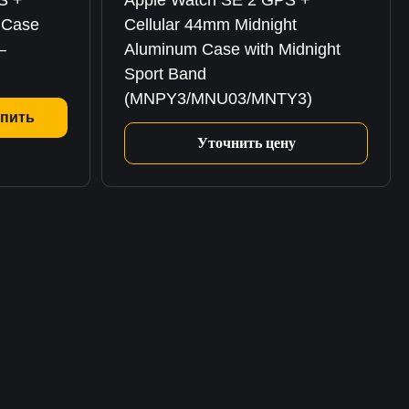
S +
Apple Watch SE 2 GPS +
 Case
Cellular 44mm Midnight
–
Aluminum Case with Midnight
Sport Band
(MNPY3/MNU03/MNTY3)
пить
Уточнить цену