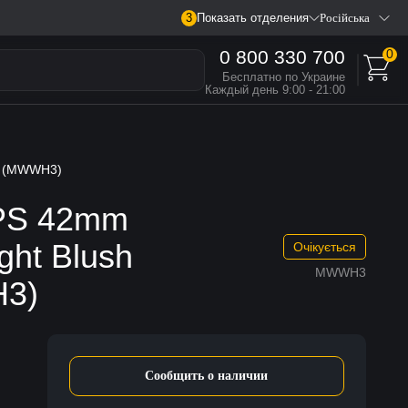
3
Показать отделения
Російська
0 800 330 700
0
Бесплатно по Украине
Каждый день 9:00 - 21:00
/M (MWWH3)
GPS 42mm
ght Blush
Очікується
MWWH3
H3)
Сообщить о наличии