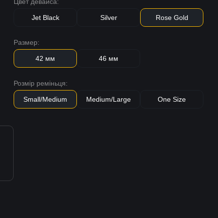
Цвет девайса:
Jet Black
Silver
Rose Gold
Размер:
42 мм
46 мм
Розмір реміньця:
Small/Medium
Medium/Large
One Size