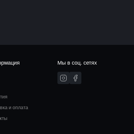
рмация
Мы в соц. сетях
и
тия
вка и оплата
кты