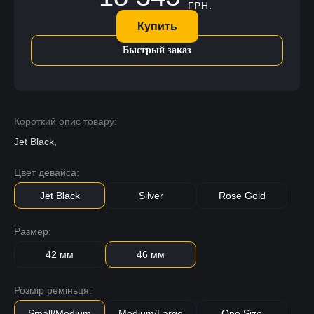
ГРН.
Купить
Быстрый заказ
Короткий опис товару:
Jet Black,
Цвет девайса:
Jet Black
Silver
Rose Gold
Размер:
42 мм
46 мм
Розмір реміньця:
Small/Medium
Medium/Large
One Size