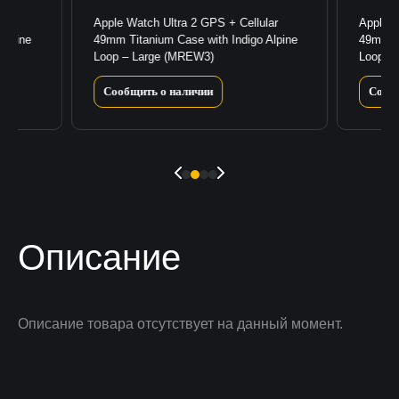
lar
Apple Watch Ultra 2 GPS + Cellular
Apple W
Alpine
49mm Titanium Case with Indigo Alpine
49mm Ti
Loop – Large (MREW3)
Loop –
Сообщить о наличии
Сооб
Описание
Описание товара отсутствует на данный момент.