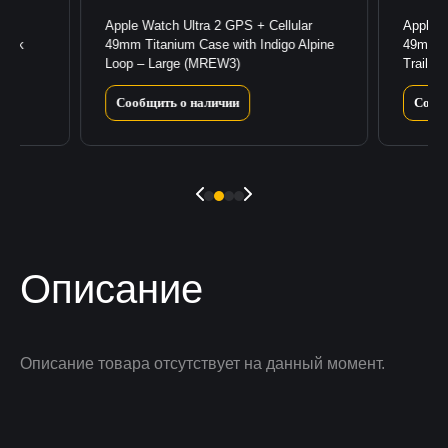
lar
Apple Watch Ultra 2 GPS + Cellular
Apple W
lack
49mm Titanium Case with Indigo Alpine
49mm T
Loop – Large (MREW3)
Trail L
Сообщить о наличии
Сооб
Описание
Описание товара отсутствует на данный момент.