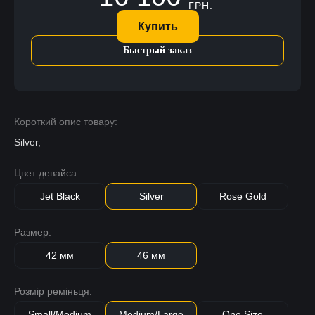
ГРН.
Купить
Быстрый заказ
Короткий опис товару:
Silver,
Цвет девайса:
Jet Black
Silver
Rose Gold
Размер:
42 мм
46 мм
Розмір реміньця:
Small/Medium
Medium/Large
One Size