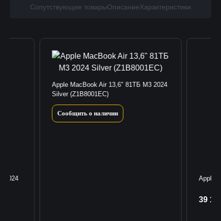
Сопутствующие товары
Описание
Характеристики
Apple MacBook Air 13,6″ 81TБ M3 2024
Silver (Z1B8001EC)
Сообщить о наличии
3 2024
Apple 
39 18
К