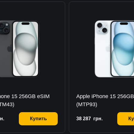
hone 15 256GB eSIM
Apple iPhone 15 256GB
MTM43)
(MTP93)
н.
Купить
38 287
грн.
Ку