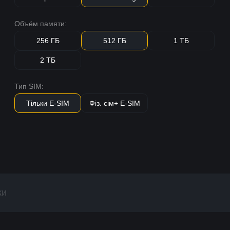
Объём памяти:
256 ГБ
512 ГБ
1 ТБ
2 ТБ
Тип SIM:
Тільки E-SIM
Фіз. сім+ E-SIM
ки