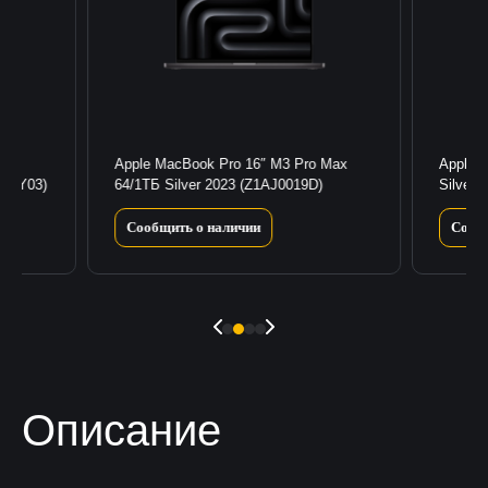
Apple MacBook Pro 16″ M3 Pro Max
Apple 
(MLY03)
64/1ТБ Silver 2023 (Z1AJ0019D)
Silver 
Сообщить о наличии
Сооб
Описание