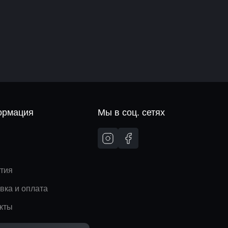
рмация
Мы в соц. сетях
и
тия
вка и оплата
кты