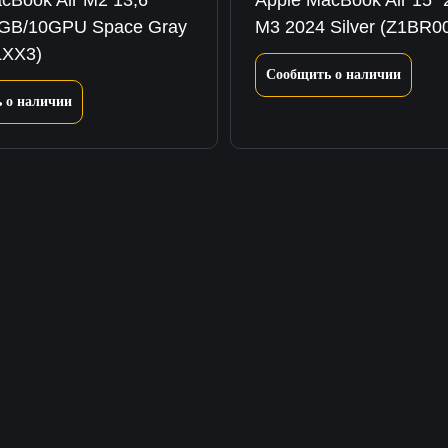
cBook Air M2 13,6″
Apple MacBook Air 15″
GB/10GPU Space Gray
M3 2024 Silver (Z1BR0
LXX3)
Сообщить о наличии
 о наличии