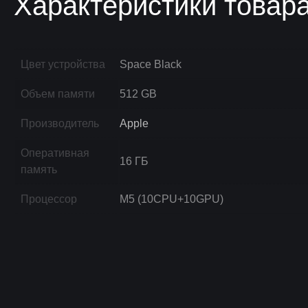
Характеристики товар
Цвет устройства
Space Black
Объем памяти
512 GB
Производитель
Apple
Оперативная
16 ГБ
память
Процессор
M5 (10CPU+10GPU)