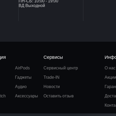
ПН-СБ: 10:00 - 19:00
ВД Выходной
ция
Сервисы
Инфо
AirPods
Сервисный центр
О нас
Гаджеты
Trade-IN
Акци
Аудио
Новости
Гаран
tch
Аксессуары
Оставить отзыв
Доста
Конта