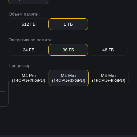
Объём памяти:
512 ГБ
1 ТБ
Оперативная память:
24 ГБ
36 ГБ
48 ГБ
Процессор:
M4 Pro
M4 Max
M4 Max
(14CPU+20GPU)
(14CPU+32GPU)
(16CPU+40GPU)