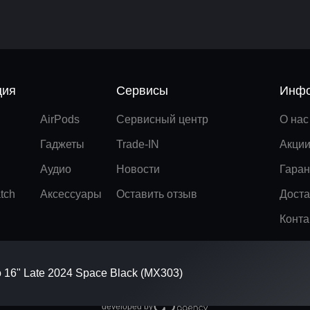
ция
Сервисы
Инфо
AirPods
Сервисный центр
О нас
Гаджеты
Trade-IN
Акци
Аудио
Новости
Гаран
tch
Аксессуары
Оставить отзыв
Доста
Конта
 16" Late 2024 Space Black (MX303)
developed by