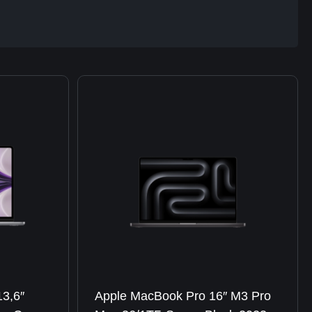
3,6″
Apple MacBook Pro 16″ M3 Pro