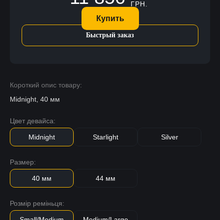
ГРН.
Купить
Быстрый заказ
Короткий опис товару:
Midnight, 40 мм
Цвет девайса:
Midnight
Starlight
Silver
Размер:
40 мм
44 мм
Розмір реміньця:
Small/Medium
Medium/Large