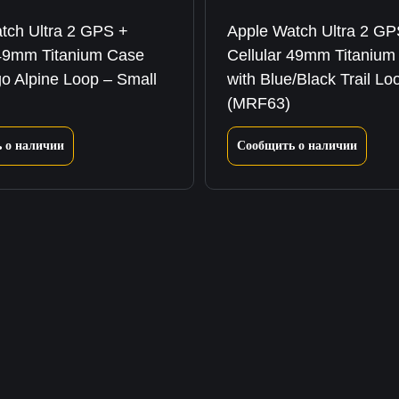
tch Ultra 2 GPS +
Apple Watch Ultra 2 GP
 49mm Titanium Case
Cellular 49mm Titanium
go Alpine Loop – Small
with Blue/Black Trail Lo
)
(MRF63)
 о наличии
Сообщить о наличии