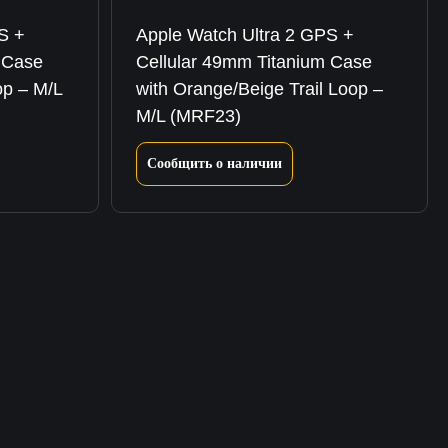
S +
Apple Watch Ultra 2 GPS +
 Case
Cellular 49mm Titanium Case
op – M/L
with Orange/Beige Trail Loop –
M/L (MRF23)
Сообщить о наличии