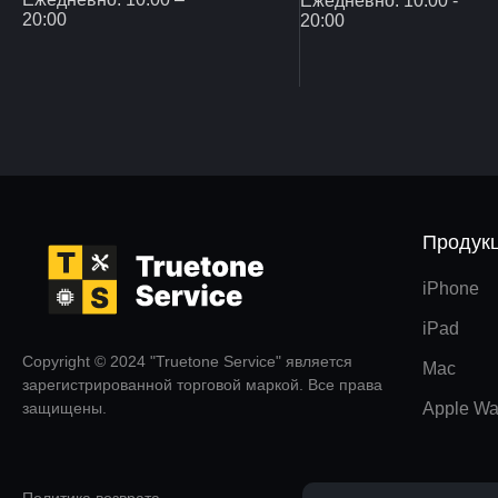
Ежедневно: 10:00 -
20:00
20:00
Продук
iPhone
iPad
Copyright © 2024 "Truetone Service" является
Mac
зарегистрированной торговой маркой. Все права
защищены.
Apple Wa
Политика возврата