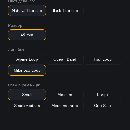
Цвет девайса:
Natural Titanium
Black Titanium
Размер:
49 mm
Линейка:
Alpine Loop
Ocean Band
Trail Loop
Milanese Loop
Розмір реміньця:
Small
Medium
Large
Small/Medium
Medium/Large
One Size