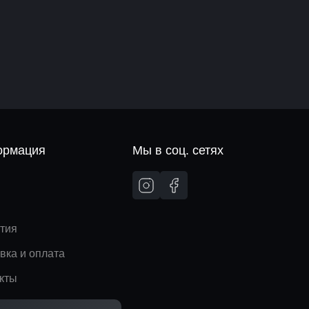
рмация
Мы в соц. сетях
и
тия
вка и оплата
кты