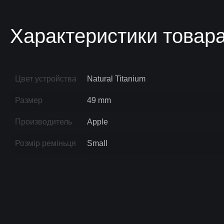
Характеристики товар
Цвет устройства
Natural Titanium
Размер
49 mm
Производитель
Apple
Розмір реміньця
Small