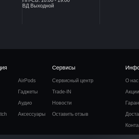
ПН-СБ: 10:00 - 19:00
ВД Выходной
ция
Сервисы
Инфо
AirPods
Сервисный центр
О нас
Гаджеты
Trade-IN
Акци
Аудио
Новости
Гаран
tch
Аксессуары
Оставить отзыв
Доста
Конта