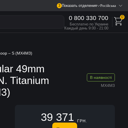
3
Показать отделения
Російська
0 800 330 700
0
Бесплатно по Украине
Каждый день 9:00 - 21:00
 Loop – S (MX4M3)
ular 49mm
N. Titanium
В наявності
MX4M3
3)
39 371
ГРН.