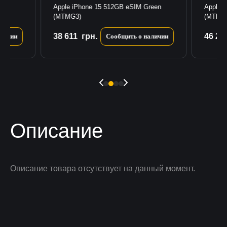
ue
Apple iPhone 15 512GB eSIM Green
Apple 
(MTMG3)
(MTMC
38 611
грн.
46 21
личии
Сообщить о наличии
Описание
Описание товара отсутствует на данный момент.