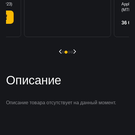
(MTP23)
Apple 
(MTM43
36 00
К
Описание
Описание товара отсутствует на данный момент.